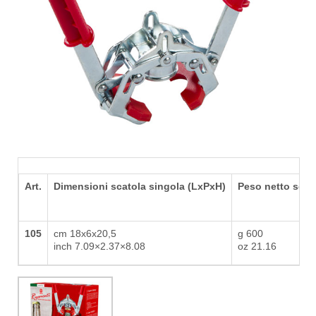
Art.
Dimensioni scatola singola (LxPxH)
Peso netto scat
105
cm 18x6x20,5
g 600
inch 7.09×2.37×8.08
oz 21.16