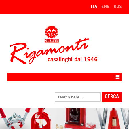
↓
ITA
ENG
RUS
VAI
AL
CONTENUTO
PRINCIPALE
Cerca: