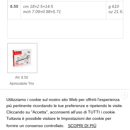
8.50
cm 18×2.5×14.5
g 610
inch 7.09×0.98×5.71
oz 21.51
Art. 8.50
Apriscatole Trix
X
Utilizziamo i cookie sul nostro sito Web per offrirti l'esperienza
più pertinente ricordando le tue preferenze e ripetendo le visite.
Cliccando su "Accetta", acconsenti all'uso di TUTTI i cookie.
Tuttavia è possibile visitare le Impostazioni dei cookie per
fornire un consenso controllato.
SCOPRI DI PIÙ
© 2026
RIGAMONTI PIETRO & FIGLI S.R.L. · ARTICOLI CASALINGHI BREVETTATI