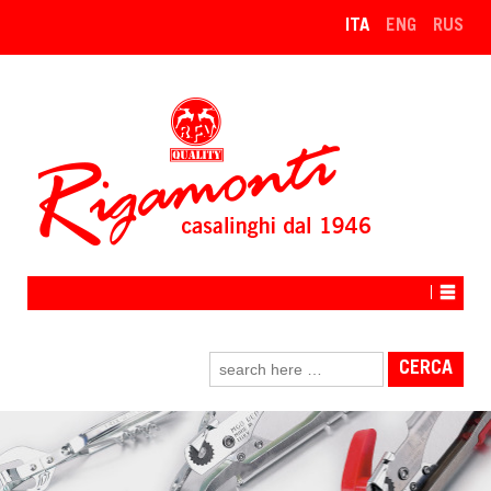
↓
ITA
ENG
RUS
VAI
AL
CONTENUTO
PRINCIPALE
Cerca: