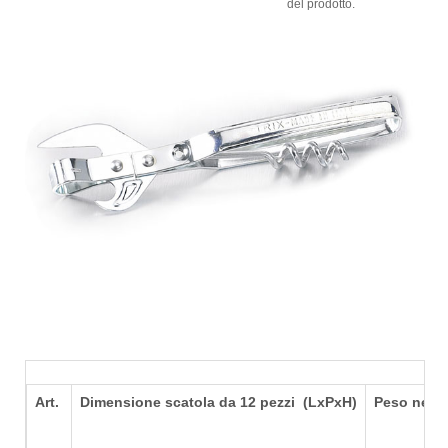
del prodotto.
Art.
Dimensione scatola da 12 pezzi (LxPxH)
Peso netto